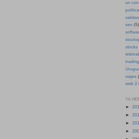
un con
polític
salidas
seo
(5
softwa
stocko
stocks
teletra
trading
Urugu
viajes
web 2.
YA HE
►
20
►
20
►
20
►
20