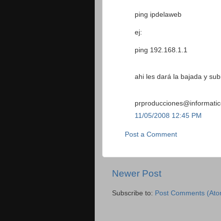
ping ipdelaweb
ej:
ping 192.168.1.1
ahi les dará la bajada y su
prproducciones@informati
11/05/2008 12:45 PM
Post a Comment
Newer Post
Subscribe to:
Post Comments (Ato