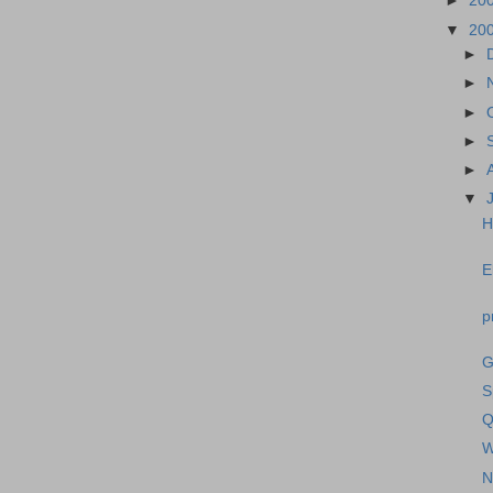
►
20
▼
20
►
►
►
►
►
▼
H
E
p
G
S
Q
W
N