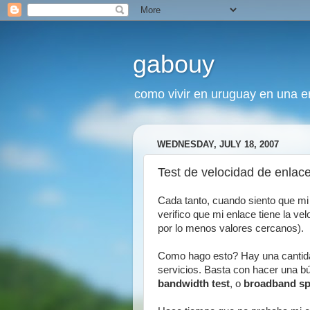
gabouy
como vivir en uruguay en una era
WEDNESDAY, JULY 18, 2007
Test de velocidad de enlac
Cada tanto, cuando siento que mi 
verifico que mi enlace tiene la v
por lo menos valores cercanos).
Como hago esto? Hay una cantidad 
servicios. Basta con hacer una 
bandwidth test
, o
broadband sp