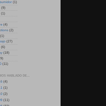
sumidor
(1)
a
(9)
(1)
)
re
(4)
ptions
(2)
(1)
bajo
(27)
(6)
ay
(18)
(9)
0
(11)
MOS HABLADO DE...
16
(4)
11
(1)
10
(2)
09
(11)