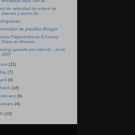
monetizar sitios con ac...
est de velocidad de enlace de
internet y ancho de...
ologramas...
enerador de plantillas Blogger
atías Paparamborda & Franny
Glass en Minerva
inergo ganado por internet - Junio
2007
June
(11)
May
(7)
April
(8)
March
(18)
February
(6)
January
(4)
06
(13)