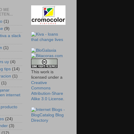
O ME
TEN...
do
(1)
se
(9)
tiva a slack
n
(1)
)
rs uy
(4)
g tips
(14)
This work is
racion
(1)
licensed under a
Creative
(1)
Commons
ganar
Attribution-Share
en internet
Alike 3.0 License
.
 producto
es
(24)
nder
(3)
h
(12)