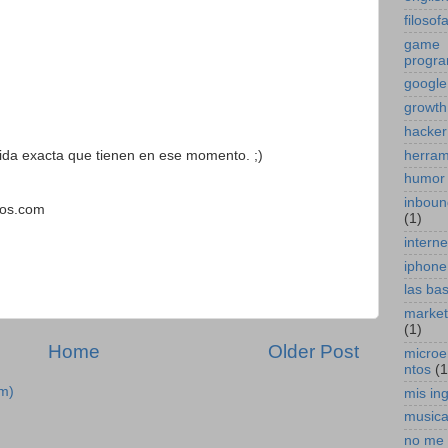
filosof
game
progr
google
growth
hacker
herram
bida exacta que tienen en ese momento. ;)
humor
inboun
cos.com
(1)
interne
iphone
las ba
marketi
(1)
Home
Older Post
micro
ntos
(1
m)
mis in
music
no me