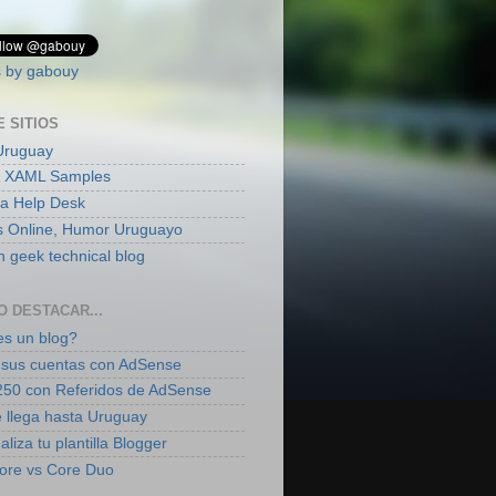
 by gabouy
E SITIOS
Uruguay
 XAML Samples
ia Help Desk
s Online, Humor Uruguayo
 geek technical blog
O DESTACAR...
s un blog?
sus cuentas con AdSense
50 con Referidos de AdSense
 llega hasta Uruguay
liza tu plantilla Blogger
ore vs Core Duo