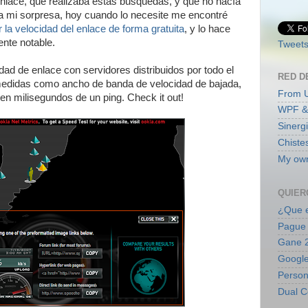
lace, que realizaba estas búsquedas, y que no hacía
ra mi sorpresa, hoy cuando lo necesite me encontré
ar la velocidad del enlace de forma gratuita
, y lo hace
ente notable.
Tweets
idad de enlace con servidores distribuidos por todo el
RED D
medidas como ancho de banda de velocidad de bajada,
From 
en milisegundos de un ping. Check it out!
WPF &
Sinerg
Chiste
My own
QUIER
¿Que e
Pague 
Gane 2
Google
Persona
Dual C