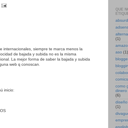
QUE N
ETIQUE
absur
adsen
alterna
(1)
amazo
de internacionales, siempre te marca menos la
aso
(1
elocidad de bajada y subida no es la misma
blogge
ional. La mejor forma de saber la bajada y subida
lguna web q conoscan.
bloggin
colabo
comics
como 
ú inicio:
dinero 
(6)
diseño
(1)
DOS
divagu
empre
englis