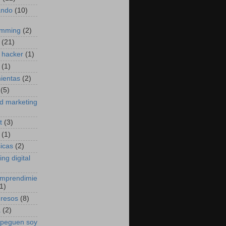
ando
(10)
amming
(2)
(21)
 hacker
(1)
(1)
ientas
(2)
(5)
d marketing
t
(3)
(1)
sicas
(2)
ng digital
emprendimie
1)
gresos
(8)
a
(2)
 peguen soy