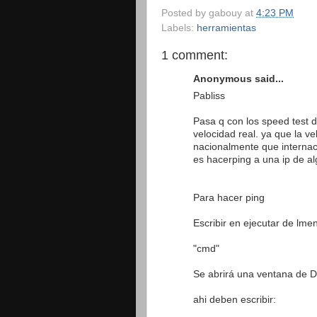
Posted by
gabouy
at
4:23 PM
Labels:
herramientas
1 comment:
Anonymous said...
Pabliss
Pasa q con los speed test 
velocidad real. ya que la v
nacionalmente que internac
es hacerping a una ip de a
Para hacer ping
Escribir en ejecutar de lmen
"cmd"
Se abrirá una ventana de 
ahi deben escribir: