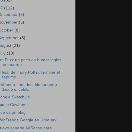
08
(32)
07
(112)
December
(3)
November
(5)
October
(8)
September
(8)
August
(21)
July
(13)
ot Fuzz un poco de humor ingles
no muerde
l final de Harry Potter, termine el
septimo
robando...un, dos, blogueando
desde el celular
oogle SketchUp
pace Cowboy
ue es un blog
ebTrends Google en Uruguay
uevo soporte AdSense para