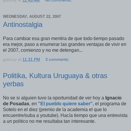
gabouy
at
11:49 AM
No comments:
WEDNESDAY, AUGUST 22, 2007
Antinostalgia
Para cambiar esa gran mentira de que todo tiempo pasado
era mejor, paso a enumerar las grandes ventajas de vivir en
el 2007, comienzo y no me detengan...
gabouy
at
11:31 PM
3 comments:
Politika, Kultura Uruguaya & otras
yerbas
No se si alguien tuvo la oportunidad de ver hoy a
Ignacio
de Posadas
, en
"El pueblo quiere saber"
, el programa de
Sotelo en el diez (premio de la academia el que lo
encuentre/suba a youtube). Hacía tiempo que una entrevista
a un politico no me resultaba tan interesante.