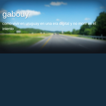
gabouy
como vivir en uruguay en una era digital y no morir en el
intento