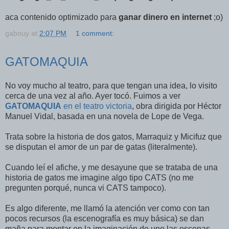
aca contenido optimizado para
ganar dinero en internet
;o)
gabouy
at
2:07 PM
1 comment:
GATOMAQUIA
No voy mucho al teatro, para que tengan una idea, lo visito
cerca de una vez al año. Ayer tocó. Fuimos a ver
GATOMAQUIA
en el teatro victoria
, obra dirigida por Héctor
Manuel Vidal, basada en una novela de Lope de Vega.
Trata sobre la historia de dos gatos, Marraquiz y Micifuz que
se disputan el amor de un par de gatas (literalmente).
Cuando leí el afiche, y me desayune que se trataba de una
historia de gatos me imagine algo tipo CATS (no me
pregunten porqué, nunca vi CATS tampoco).
Es algo diferente, me llamó la atención ver como con tan
pocos recursos (la escenografía es muy básica) se dan
maña para montar en la imaginación de uno las escenas