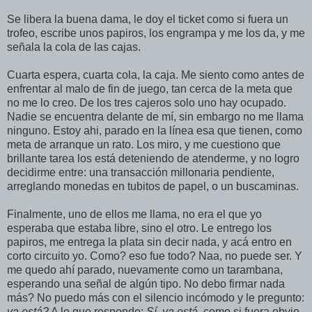
Se libera la buena dama, le doy el ticket como si fuera un
trofeo, escribe unos papiros, los engrampa y me los da, y me
señala la cola de las cajas.
Cuarta espera, cuarta cola, la caja. Me siento como antes de
enfrentar al malo de fin de juego, tan cerca de la meta que
no me lo creo. De los tres cajeros solo uno hay ocupado.
Nadie se encuentra delante de mí, sin embargo no me llama
ninguno. Estoy ahi, parado en la línea esa que tienen, como
meta de arranque un rato. Los miro, y me cuestiono que
brillante tarea los está deteniendo de atenderme, y no logro
decidirme entre: una transacción millonaria pendiente,
arreglando monedas en tubitos de papel, o un buscaminas.
Finalmente, uno de ellos me llama, no era el que yo
esperaba que estaba libre, sino el otro. Le entrego los
papiros, me entrega la plata sin decir nada, y acá entro en
corto circuito yo. Como? eso fue todo? Naa, no puede ser. Y
me quedo ahí parado, nuevamente como un tarambana,
esperando una señal de algún tipo. No debo firmar nada
más? No puedo más con el silencio incómodo y le pregunto:
ya está?
A lo que responde:
Sí, ya está
, como si fuera obvio,