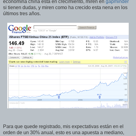
economína china está en crecimiento, miren en
gapminder
si tienen dudas, y miren como ha crecido esta nena en los
últimos tres años.
Para que quede registrado, mis expectativas están en el
orden de un 30% anual, esto es una apuesta a mediano,