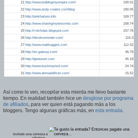
21
http://www.buildingmyempire.com/
190.01
22
http://www.andy-coates.com/blog
180.05
23
http://pinkhatseo.info
169.77
24
http://www.sharingmytwocents.com
168.74
25
http://i-nicholas.blogspot.com
157.76
26
http://dereksemmler.com/
116.3
27
http://www.matthuggins.com
112.42
28
http://en.gabouy.com/
46.79
29
http://tjantunen.com
45.18
30
http://www.bushmackel.com/
24.74
31
http://www.ahmadaffzan.com/
15.52
Así como lo ven, recopilar esta mierda me llevo bastante
tiempo. En realidad también hice un
desglose por programa
de afiliados
, para ver quien está pagando más a los
bloggers. Tengo algunas gráficas más, en
esta entrada
.
invitale una cerveza a
ultraton
...