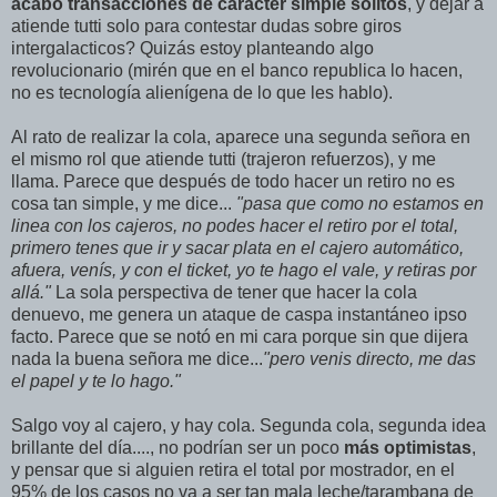
acabo transacciones de caracter simple solitos
, y dejar a
atiende tutti solo para contestar dudas sobre giros
intergalacticos? Quizás estoy planteando algo
revolucionario (mirén que en el banco republica lo hacen,
no es tecnología alienígena de lo que les hablo).
Al rato de realizar la cola, aparece una segunda señora en
el mismo rol que atiende tutti (trajeron refuerzos), y me
llama. Parece que después de todo hacer un retiro no es
cosa tan simple, y me dice...
"pasa que como no estamos en
linea con los cajeros, no podes hacer el retiro por el total,
primero tenes que ir y sacar plata en el cajero automático,
afuera, venís, y con el ticket, yo te hago el vale, y retiras por
allá."
La sola perspectiva de tener que hacer la cola
denuevo, me genera un ataque de caspa instantáneo ipso
facto. Parece que se notó en mi cara porque sin que dijera
nada la buena señora me dice...
"pero venis directo, me das
el papel y te lo hago."
Salgo voy al cajero, y hay cola. Segunda cola, segunda idea
brillante del día...., no podrían ser un poco
más optimistas
,
y pensar que si alguien retira el total por mostrador, en el
95% de los casos no va a ser tan mala leche/tarambana de