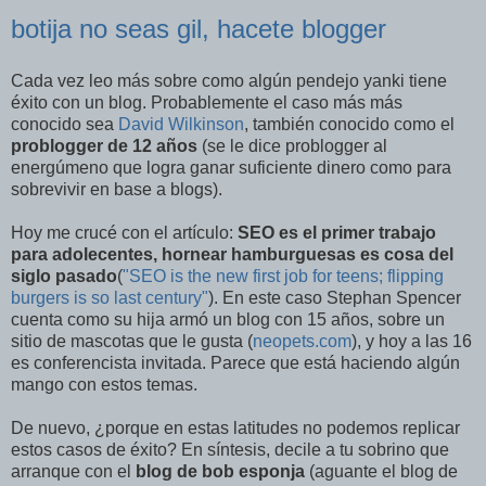
botija no seas gil, hacete blogger
Cada vez leo más sobre como algún pendejo yanki tiene
éxito con un blog. Probablemente el caso más más
conocido sea
David Wilkinson
, también conocido como el
problogger de 12 años
(se le dice problogger al
energúmeno que logra ganar suficiente dinero como para
sobrevivir en base a blogs).
Hoy me crucé con el artículo:
SEO es el primer trabajo
para adolecentes, hornear hamburguesas es cosa del
siglo pasado
(
"SEO is the new first job for teens; flipping
burgers is so last century"
). En este caso Stephan Spencer
cuenta como su hija armó un blog con 15 años, sobre un
sitio de mascotas que le gusta (
neopets.com
), y hoy a las 16
es conferencista invitada. Parece que está haciendo algún
mango con estos temas.
De nuevo, ¿porque en estas latitudes no podemos replicar
estos casos de éxito? En síntesis, decile a tu sobrino que
arranque con el
blog de bob esponja
(aguante el blog de