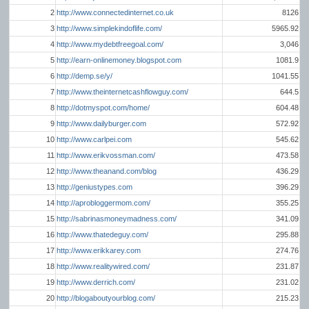
2
http://www.connectedinternet.co.uk
8126
3
http://www.simplekindoflife.com/
5965.92
4
http://www.mydebtfreegoal.com/
3,046
5
http://earn-onlinemoney.blogspot.com
1081.9
6
http://demp.se/y/
1041.55
7
http://www.theinternetcashflowguy.com/
644.5
8
http://dotmyspot.com/home/
604.48
9
http://www.dailyburger.com
572.92
10
http://www.carlpei.com
545.62
11
http://www.erikvossman.com/
473.58
12
http://www.theanand.com/blog
436.29
13
http://geniustypes.com
396.29
14
http://aprobloggermom.com/
355.25
15
http://sabrinasmoneymadness.com/
341.09
16
http://www.thatedeguy.com/
295.88
17
http://www.erikkarey.com
274.76
18
http://www.realitywired.com/
231.87
19
http://www.derrich.com/
231.02
20
http://blogaboutyourblog.com/
215.23