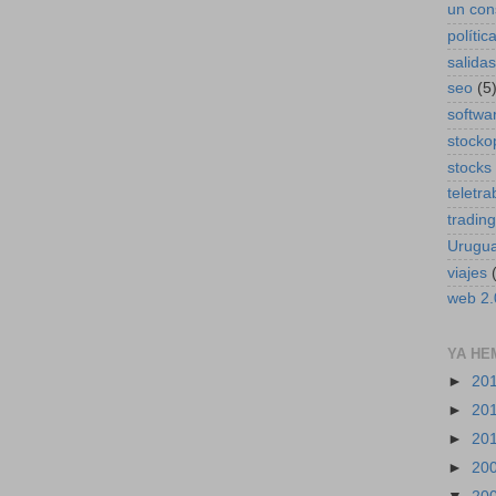
un con
polític
salidas
seo
(5
softwa
stocko
stocks
teletra
trading
Urugu
viajes
web 2.
YA HE
►
20
►
20
►
20
►
20