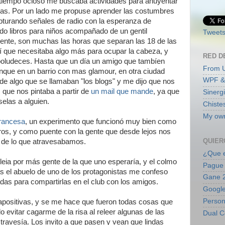
l tiempo ocioso me buscaba actividades para ahuyentar
as. Por un lado me propuse aprender las costumbres
pturando señales de radio con la esperanza de
do libros para niños acompañado de un gentil
Tweets
ciente, son muchas las horas que separan las 18 de las
í que necesitaba algo más para ocupar la cabeza, y
RED D
boludeces. Hasta que un día un amigo que tambíen
From 
nque en un barrio con mas glamour, en otra ciudad
WPF &
e algo que se llamaban "los blogs" y me dijo que nos
 que nos pintaba a partir de
un mail que mande
, ya que
Sinerg
elas a alguien.
Chiste
My own
francesa
, un experimento que funcionó muy bien como
tros, y como puente con la gente que desde lejos nos
QUIER
 de lo que atravesabamos.
¿Que e
leia por más gente de la que uno esperaría, y el colmo
Pague 
s el abuelo de uno de los protagonistas me confeso
Gane 2
das para compartirlas en el club con los amigos.
Google
Persona
apositivas, y se me hace que fueron todas cosas que
 evitar cagarme de la risa al releer algunas de las
Dual C
 travesía. Los invito a que pasen y vean que lindas