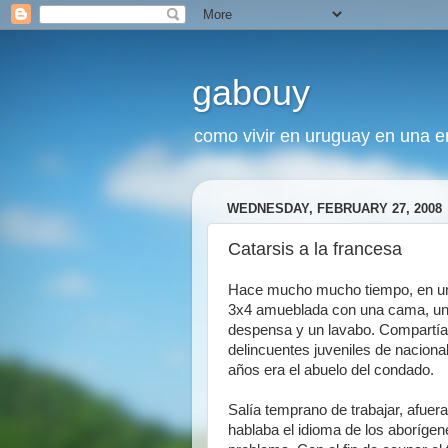
gabouy
como vivir en uruguay en una era
WEDNESDAY, FEBRUARY 27, 2008
Catarsis a la francesa
Hace mucho mucho tiempo, en una
3x4 amueblada con una cama, un es
despensa y un lavabo. Compartía
delincuentes juveniles de nacion
años era el abuelo del condado.
Salía temprano de trabajar, afuera
hablaba el idioma de los aborígen