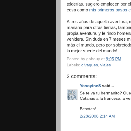
tolderías, sugiero empiecen por el
cosa como
mis primeros pasos en
A tres años de aquella aventura, 
mañana para otras tierras, también
propia aventura, y le rindo homen
venidera. Sin duda en 7 meses m
más el mundo, pero por sobretod
la mejor suerte del mundo!
Posted by
gabouy
at
9:05 PM
Labels:
divagues
,
viajes
2 comments:
YosoyineS
said...
Se te va tu hermanito? Que
Catarsis a la francesa, a ve
Besotes!
2/28/2008 2:14 AM