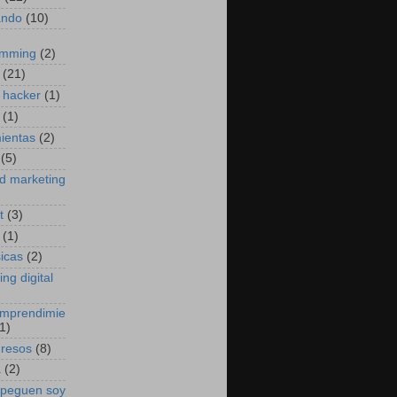
ando
(10)
amming
(2)
(21)
 hacker
(1)
(1)
ientas
(2)
(5)
d marketing
t
(3)
(1)
sicas
(2)
ng digital
emprendimie
1)
gresos
(8)
a
(2)
 peguen soy