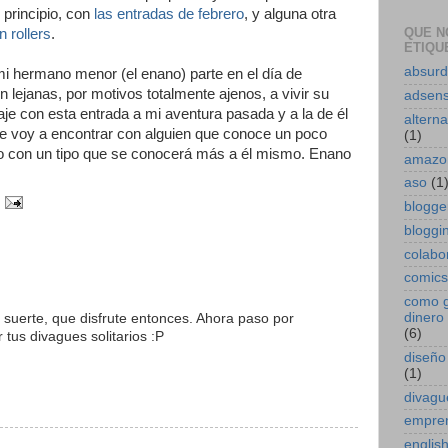
 principio, con
las entradas de febrero
, y alguna otra
QUE N
 rollers
.
ETIQUE
absur
mi hermano menor (el enano) parte en el día de
 lejanas, por motivos totalmente ajenos, a vivir su
adsen
aje con esta entrada a mi aventura pasada y a la de él
alterna
e voy a encontrar con alguien que conoce un poco
(1)
o con un tipo que se conocerá más a él mismo. Enano
amazo
aso
(1
blogge
bloggin
colabo
comics
como 
dinero 
 suerte, que disfrute entonces. Ahora paso por
(6)
r tus divagues solitarios :P
diseño
(1)
divagu
empre
englis