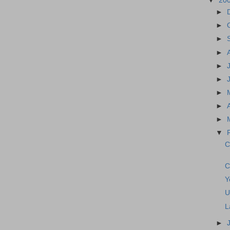
▼
20
►
►
►
►
►
►
►
►
►
▼
C
C
Y
U
L
►