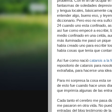
problema. Con el fin de ocupar e
fantasmas de soledades depresiv
y lengua locales, básicamente ca
entender algo, bueno eso, y leyen
diccionario. Pero eso no era sufi
24 cuando uno esta confinado, as
así fue como empecé a escribir, 
medio confinado en una celda, au
más iluminada me pasó un pique d
había creado uno para escribir los
había cosas que tenía que contars
Así fue como nació
catarsis a la 
repositorio de catarsis para noso
extrañaba, para hacerse una idea
Para mi sorpresa la cosa esta se 
de esto fue cuando hace unos día
que imprimía algunas de las entra
Cada tanto el cerebro me pasa di
me pasaron en otra vida. No puedo
entradas del blog testimonio de la