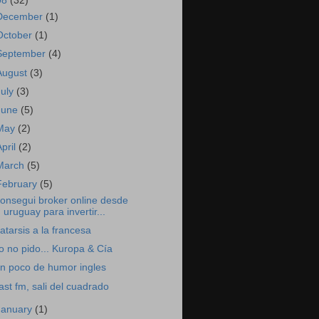
08
(32)
December
(1)
October
(1)
September
(4)
August
(3)
July
(3)
June
(5)
May
(2)
April
(2)
March
(5)
February
(5)
onsegui broker online desde
uruguay para invertir...
atarsis a la francesa
o no pido... Kuropa & Cía
n poco de humor ingles
ast fm, sali del cuadrado
January
(1)