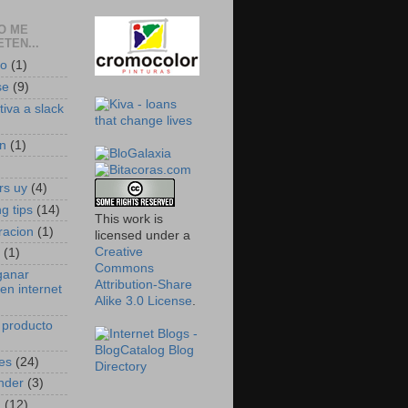
O ME
TEN...
do
(1)
se
(9)
tiva a slack
n
(1)
)
rs uy
(4)
g tips
(14)
This work is
racion
(1)
licensed under a
Creative
(1)
Commons
ganar
Attribution-Share
en internet
Alike 3.0 License
.
 producto
es
(24)
nder
(3)
h
(12)