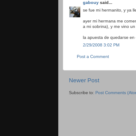
gabouy
said...
se fue mi hermanito, y ya ll
ayer mi hermana me coment
a mi sobrina), y me vino un 
la apuesta de quedarse en e
2/29/2008 3:02 PM
Post a Comment
Newer Post
Subscribe to:
Post Comments (Ato