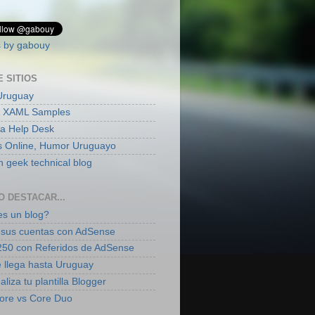
 by gabouy
E SITIOS
Uruguay
 XAML Samples
ia Help Desk
s Online, Humor Uruguayo
 geek technical blog
O DESTACAR...
s un blog?
sus cuentas con AdSense
50 con Referidos de AdSense
 llega hasta Uruguay
liza tu plantilla Blogger
ore vs Core Duo