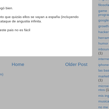
filosof
egó bien.
game
progr
o que quizás ellos se vayan a españa (incluyendo
google
ataque de angustia infinita.
growth
ste pais no es fácil
hacker
herram
humor
inboun
(1)
interne
Home
Older Post
iphone
las ba
m)
marketi
(1)
micro
ntos
(1
mis in
music
no me