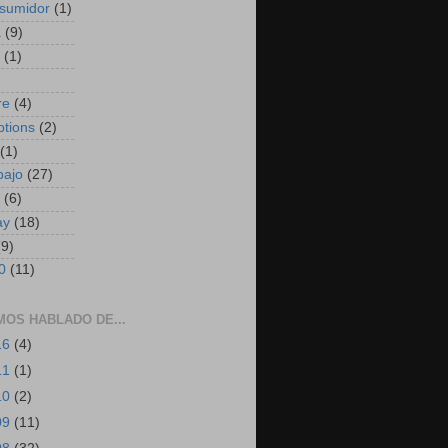
sumidor
(1)
a
(9)
(1)
)
re
(4)
ptions
(2)
(1)
bajo
(27)
(6)
ay
(18)
(9)
0
(11)
MOS HABLADO DE...
16
(4)
11
(1)
10
(2)
09
(11)