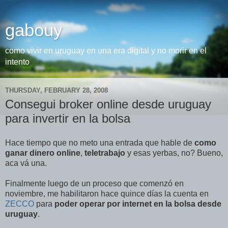
gabouy
como vivir en uruguay en una era digital y no morir en el
intento
THURSDAY, FEBRUARY 28, 2008
Consegui broker online desde uruguay
para invertir en la bolsa
Hace tiempo que no meto una entrada que hable de
como
ganar dinero online
,
teletrabajo
y esas yerbas, no? Bueno,
aca vá una.
Finalmente luego de un proceso que comenzó en
noviembre, me habilitaron hace quince días la cuenta en
ZECCO
para
poder operar por internet en la bolsa desde
uruguay
.