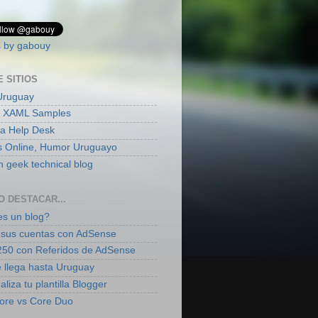
 by gabouy
E SITIOS
Uruguay
 XAML Samples
ia Help Desk
s Online, Humor Uruguayo
 geek technical blog
O DESTACAR...
s un blog?
sus cuentas con AdSense
50 con Referidos de AdSense
 llega hasta Uruguay
liza tu plantilla Blogger
ore vs Core Duo