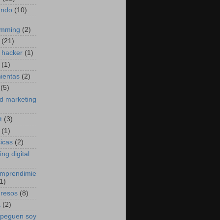
ando
(10)
amming
(2)
(21)
 hacker
(1)
(1)
ientas
(2)
(5)
d marketing
t
(3)
(1)
sicas
(2)
ng digital
emprendimie
1)
gresos
(8)
a
(2)
 peguen soy