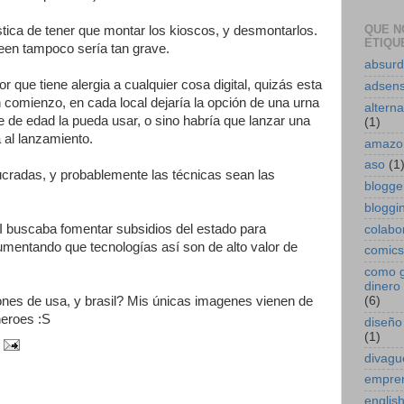
QUE N
stica de tener que montar los kioscos, y desmontarlos.
ETIQUE
creen tampoco sería tan grave.
absur
 que tiene alergia a cualquier cosa digital, quizás esta
adsen
 comienzo, en cada local dejaría la opción de una urna
alterna
te de edad la pueda usar, o sino habría que lanzar una
(1)
 al lanzamiento.
amazo
aso
(1
ucradas, y probablemente las técnicas sean las
blogge
bloggin
 buscaba fomentar subsidios del estado para
colabo
umentando que tecnologías así son de alto valor de
comics
como 
dinero 
nes de usa, y brasil? Mis únicas imagenes vienen de
(6)
heroes :S
diseño
(1)
divagu
empre
englis