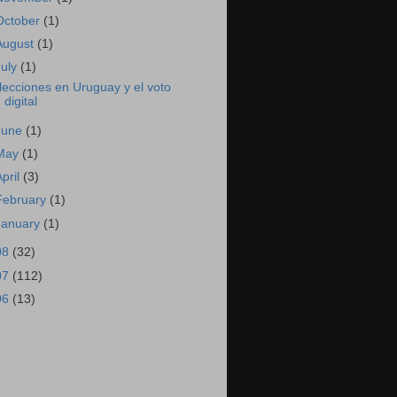
October
(1)
August
(1)
July
(1)
lecciones en Uruguay y el voto
digital
June
(1)
May
(1)
April
(3)
February
(1)
January
(1)
08
(32)
07
(112)
06
(13)