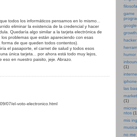
filosof
game
progr
 que todos los informáticos pensamos en lo mismo...
google
rido eliminar la existencia de la credencial y hacer
dula. Quedaría algo similar a la tarjeta electrónica de
growth
e los problemas que están apareciendo con esas
hacker
na forma de que queden todos contentos).
herram
ría el pasaporte, el carnet de salud y todos esos
a única tarjeta... por ahora está todo muy lejos,
humor
e eso en nuestro paisito, jeje. Abrazo.
inboun
(1)
interne
iphone
las ba
marketi
(1)
9/07/el-voto-electronico.html
micro
ntos
(1
mis in
music
no me