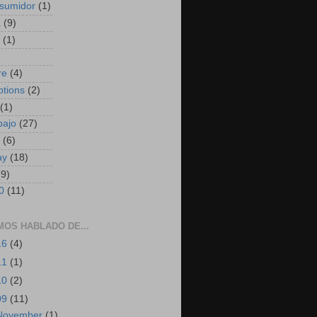
sumidor
(1)
a
(9)
(1)
)
re
(4)
ptions
(2)
(1)
bajo
(27)
(6)
ay
(18)
(9)
0
(11)
MOS HABLADO DE...
16
(4)
11
(1)
10
(2)
09
(11)
November
(1)