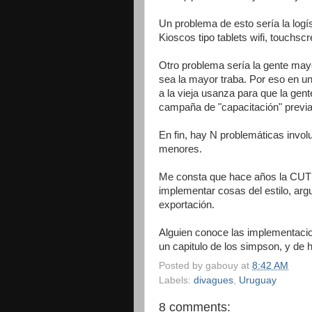
Un problema de esto sería la logí
Kioscos tipo tablets wifi, touchs
Otro problema sería la gente mayor
sea la mayor traba. Por eso en un
a la vieja usanza para que la gen
campaña de "capacitación" previa
En fin, hay N problemáticas invol
menores.
Me consta que hace años la CUTI
implementar cosas del estilo, arg
exportación.
Alguien conoce las implementacio
un capitulo de los simpson, y de 
Posted by
gabouy
at
8:42 AM
Labels:
divagues
,
Uruguay
8 comments: