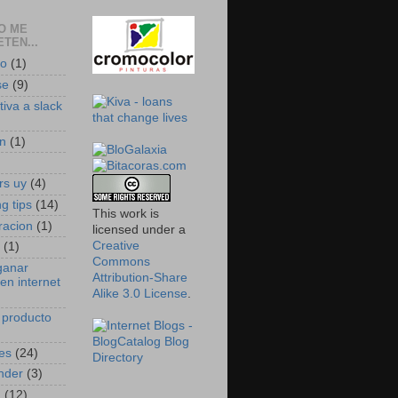
O ME
TEN...
do
(1)
se
(9)
tiva a slack
n
(1)
)
rs uy
(4)
g tips
(14)
This work is
racion
(1)
licensed under a
Creative
(1)
Commons
ganar
Attribution-Share
en internet
Alike 3.0 License
.
 producto
es
(24)
nder
(3)
h
(12)