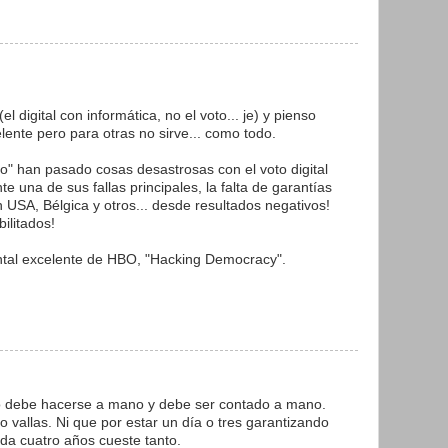
l digital con informática, no el voto... je) y pienso
ente pero para otras no sirve... como todo.
o" han pasado cosas desastrosas con el voto digital
una de sus fallas principales, la falta de garantías
 USA, Bélgica y otros... desde resultados negativos!
ilitados!
al excelente de HBO, "Hacking Democracy".
voto debe hacerse a mano y debe ser contado a mano.
o vallas. Ni que por estar un día o tres garantizando
da cuatro años cueste tanto.