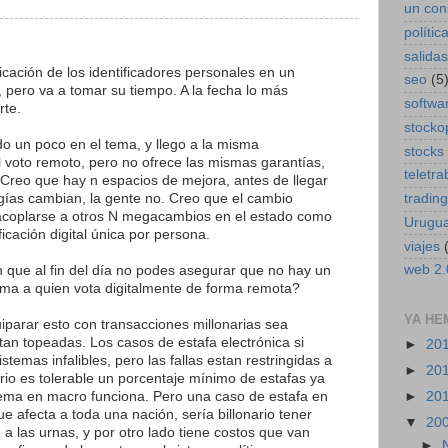
un con
polític
salidas
icación de los identificadores personales en un
seo
(5
e, pero va a tomar su tiempo. A la fecha lo más
softwa
rte.
stocko
 un poco en el tema, y llego a la misma
stocks
l voto remoto, pero no ofrece las mismas garantías,
teletra
. Creo que hay n espacios de mejora, antes de llegar
ogías cambian, la gente no. Creo que el cambio
trading
 acoplarse a otros N megacambios en el estado como
Urugu
icación digital única por persona.
viajes
web 2.
 que al fin del día no podes asegurar que no hay un
ma a quien vota digitalmente de forma remota?
YA HE
parar esto con transacciones millonarias sea
stan topeadas. Los casos de estafa electrónica si
►
20
stemas infalibles, pero las fallas estan restringidas a
►
20
rio es tolerable un porcentaje mínimo de estafas ya
tema en macro funciona. Pero una caso de estafa en
►
20
e afecta a toda una nación, sería billonario tener
▼
20
e a las urnas, y por otro lado tiene costos que van
►