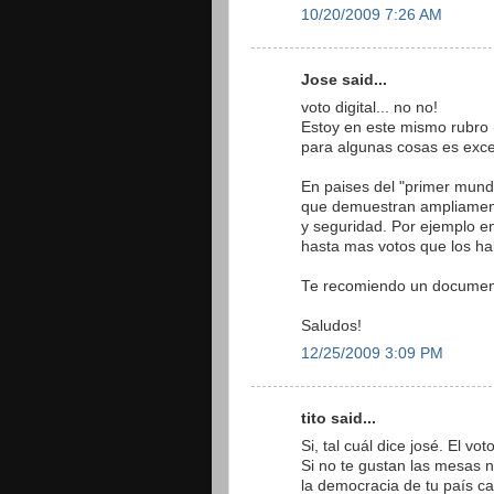
10/20/2009 7:26 AM
Jose said...
voto digital... no no!
Estoy en este mismo rubro (e
para algunas cosas es excel
En paises del "primer mund
que demuestran ampliamente 
y seguridad. Por ejemplo en
hasta mas votos que los hab
Te recomiendo un document
Saludos!
12/25/2009 3:09 PM
tito said...
Si, tal cuál dice josé. El 
Si no te gustan las mesas n
la democracia de tu país ca