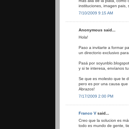
más allá de la plata, como c
instituciones, imagen pais, 
7/10/2009 9:15 AM
Anonymous said...
Hola!
Paso a invitarte a formar pa
un directorio exclusivo par
Pasá por soyunblo.blogspo
y si te interesa, envíanos t
Se que es molesto que te d
pero es por una causa que 
Abrazos!
7/17/2009 2:00 PM
Franco V
said...
Creo que la solucion es más 
todo es mundo de gente, ti