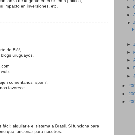
onfianza de la gente en el sistema político,
su impacto en inversiones, etc.
►
►
▼
E
►
rte de Bló!,
►
a blogs uruguayos.
►
t.com
►
u web.
►
ejen comentarios "spam",
►
20
nos favorece.
►
20
►
20
fácil: alquilarle el sistema a Brasil. Si funciona para
ene que funcionar para nosotros.