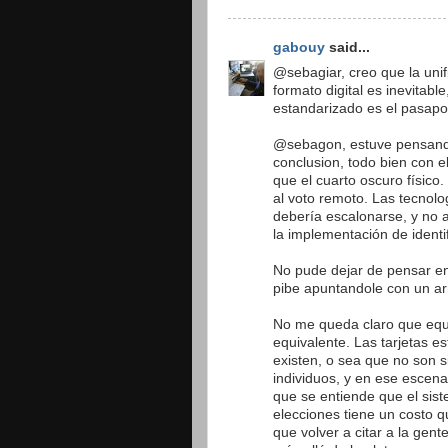
gabouy
said...
@sebagiar, creo que la unif
formato digital es inevitabl
estandarizado es el pasapo
@sebagon, estuve pensando
conclusion, todo bien con e
que el cuarto oscuro físico
al voto remoto. Las tecnol
debería escalonarse, y no
la implementación de identif
No pude dejar de pensar en
pibe apuntandole con un ar
No me queda claro que equi
equivalente. Las tarjetas e
existen, o sea que no son si
individuos, y en ese escena
que se entiende que el sis
elecciones tiene un costo qu
que volver a citar a la gent