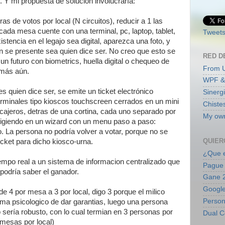
. Y mi propuesta de solución involucraría:
s de votos por local (N circuitos), reducir a 1 las
ada mesa cuente con una terminal, pc, laptop, tablet,
Tweets
tencia en el legajo sea digital, aparezca una foto, y
 se presente sea quien dice ser. No creo que esto se
RED D
un futuro con biometrics, huella digital o chequeo de
From 
 más aún.
WPF &
s quien dice ser, se emite un ticket electrónico
Sinerg
erminales tipo kioscos touchscreen cerrados en un mini
Chiste
ajeros, detras de una cortina, cada uno separado por
My own
eligiendo en un wizard con un menu paso a paso:
oto. La persona no podría volver a votar, porque no se
QUIER
icket para dicho kiosco-urna.
¿Que e
iempo real a un sistema de informacion centralizado que
Pague 
 podría saber el ganador.
Gane 2
Google
de 4 por mesa a 3 por local, digo 3 porque el milico
Persona
ema psicologico de dar garantias, luego una persona
sería robusto, con lo cual termian en 3 personas por
Dual C
 mesas por local)