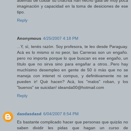
ademas de cuidar su chacrita han hecho gala de muy poca
imaginación y capacidad en la toma de desiciones de ese
tipo.
Reply
Anonymous
4/25/2007 4:18 PM
...Y, sì, tenès razòn. Soy profesora, te leo desde Paraguay.
Acà es lo mismo si no peor, las Carreras son un engaño.
pero no importa porque lo que buscan es ese engaño, un
tìtulo que no sirva sino para engañar a otros...Pero hay
muchìsimo desempleo en gente de 50 ò màs que no se
maneja con intenet ni compus, y definitivamente no se
pueden ir! Què hacen? Acà, los "malos" roban, y los
"buenos" se suicidan! ideanda00@hotmail.com
Reply
dasdasdasd
6/04/2007 8:54 PM
Es bastante complicado hacer que personas que quizás no
saben dividir les pidas que hagan un curso de