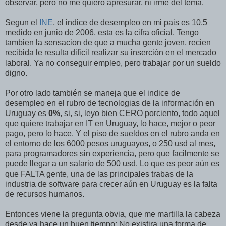
observar, pero no me quiero apresurar, ni irme del tema.
Segun el
INE
, el indice de desempleo en mi pais es 10.5
medido en junio de 2006, esta es la cifra oficial. Tengo
tambien la sensacion de que a mucha gente joven, recien
recibida le resulta dificil realizar su inserción en el mercado
laboral. Ya no conseguir empleo, pero trabajar por un sueldo
digno.
Por otro lado también se maneja que el indice de
desempleo en el rubro de tecnologias de la información en
Uruguay es
0%
, si, si, leyo bien CERO porciento, todo aquel
que quiere trabajar en IT en Uruguay, lo hace, mejor o peor
pago, pero lo hace. Y el piso de sueldos en el rubro anda en
el entorno de los 6000 pesos uruguayos, o 250 usd al mes,
para programadores sin experiencia, pero que facilmente se
puede llegar a un salario de 500 usd. Lo que es peor aún es
que FALTA gente, una de las principales trabas de la
industria de software para crecer aún en Uruguay es la falta
de recursos humanos.
Entonces viene la pregunta obvia, que me martilla la cabeza
desde ya hace un buen tiempo: No existira una forma de