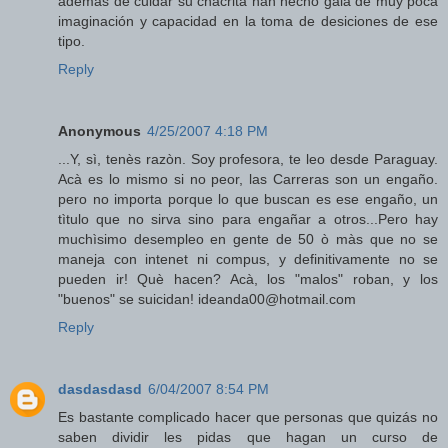
ademas de cuidar su chacrita han hecho gala de muy poca
imaginación y capacidad en la toma de desiciones de ese
tipo.
Reply
Anonymous
4/25/2007 4:18 PM
...Y, sì, tenès razòn. Soy profesora, te leo desde Paraguay.
Acà es lo mismo si no peor, las Carreras son un engaño.
pero no importa porque lo que buscan es ese engaño, un
tìtulo que no sirva sino para engañar a otros...Pero hay
muchìsimo desempleo en gente de 50 ò màs que no se
maneja con intenet ni compus, y definitivamente no se
pueden ir! Què hacen? Acà, los "malos" roban, y los
"buenos" se suicidan! ideanda00@hotmail.com
Reply
dasdasdasd
6/04/2007 8:54 PM
Es bastante complicado hacer que personas que quizás no
saben dividir les pidas que hagan un curso de