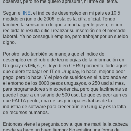
observar, pero no me quiero apresurar, ni irme del tema.
Segun el
INE
, el indice de desempleo en mi pais es 10.5
medido en junio de 2006, esta es la cifra oficial. Tengo
tambien la sensacion de que a mucha gente joven, recien
recibida le resulta dificil realizar su inserción en el mercado
laboral. Ya no conseguir empleo, pero trabajar por un sueldo
digno.
Por otro lado también se maneja que el indice de
desempleo en el rubro de tecnologias de la información en
Uruguay es
0%
, si, si, leyo bien CERO porciento, todo aquel
que quiere trabajar en IT en Uruguay, lo hace, mejor o peor
pago, pero lo hace. Y el piso de sueldos en el rubro anda en
el entorno de los 6000 pesos uruguayos, o 250 usd al mes,
para programadores sin experiencia, pero que facilmente se
puede llegar a un salario de 500 usd. Lo que es peor aún es
que FALTA gente, una de las principales trabas de la
industria de software para crecer aún en Uruguay es la falta
de recursos humanos.
Entonces viene la pregunta obvia, que me martilla la cabeza
desde ya hace un buen tiempo: No existira una forma de