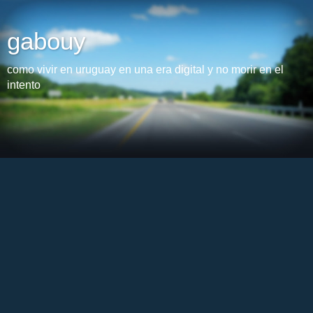
gabouy
como vivir en uruguay en una era digital y no morir en el
intento