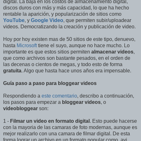
digital. La baja en los costos de almacenamiento digital,
discos duros con más y más capacidad, lo que ha hecho
rentable la aparición, y popularización de sitios como
YouTube
, y
Google Video
, que permiten subir/uploadear
videos. Democratizando la creación y publicación de video.
Hoy por hoy existen mas de 50 sitios de este tipo, denuevo,
hasta
Microsoft
tiene el suyo, aunque no hace mucho. Lo
importante es que estos sitios permiten
almacenar videos
,
que como archivos son bastante pesados, en el orden de
las decenas o cientos de megas, y todo esto de forma
gratuita
. Algo que hasta hace unos años era impensable.
Guía paso a paso para bloggear videos
Respondiendo a
este comentario
, describo a continuación,
los pasos para empezar a
bloggear videos
, o
videobloggear
son:
1 -
Filmar un video en formato digital
. Esto puede hacerse
con la mayoria de las camaras de foto modernas, aunque es
mejor realizarlo con una camara de filmar digital. De esta
forma lograr un archivo en un formato popular como .avi,