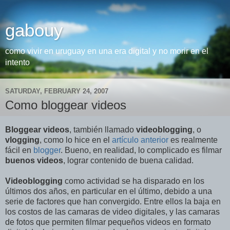
gabouy
como vivir en uruguay en una era digital y no morir en el
intento
SATURDAY, FEBRUARY 24, 2007
Como bloggear videos
Bloggear videos
, también llamado
videoblogging
, o
vlogging
, como lo hice en el
artículo anterior
es realmente
fácil en
blogger
. Bueno, en realidad, lo complicado es filmar
buenos videos
, lograr contenido de buena calidad.
Videoblogging
como actividad se ha disparado en los
últimos dos años, en particular en el último, debido a una
serie de factores que han convergido. Entre ellos la baja en
los costos de las camaras de video digitales, y las camaras
de fotos que permiten filmar pequeños videos en formato