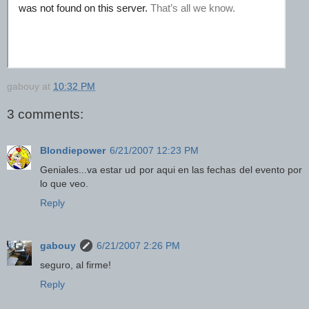
gabouy
at
10:32 PM
3 comments:
Blondiepower
6/21/2007 12:23 PM
Geniales...va estar ud por aqui en las fechas del evento por
lo que veo.
Reply
gabouy
6/21/2007 2:26 PM
seguro, al firme!
Reply